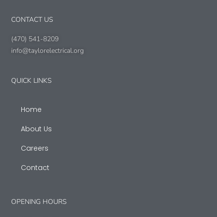
CONTACT US
(470) 541-8209
info@taylorelectrical.org
QUICK LINKS
Home
About Us
Careers
Contact
OPENING HOURS